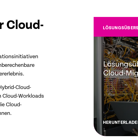
r Cloud-
LÖSUNGSÜBERS
tionsinitiativen
Lösungsüb
unberechenbare
Cloud-Mig
rerlebnis.
 Hybrid-Cloud-
in Cloud-Workloads
ie Cloud-
nnen.
HERUNTERLADE