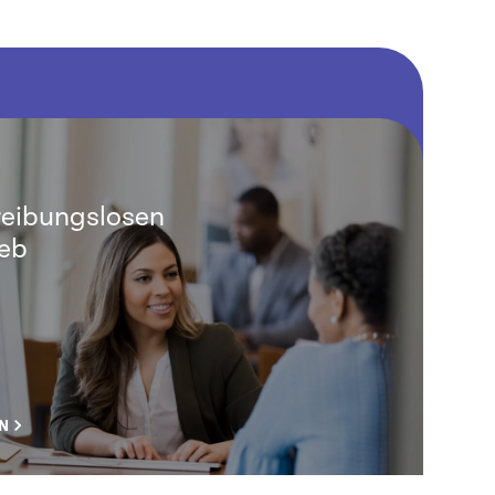
 reibungslosen
eb
N