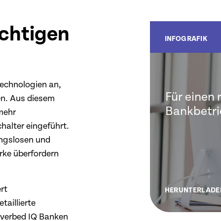
ichtigen
INFOGRAFIK
technologien an,
Für einen
hen. Aus diesem
Bankbetri
 mehr
alter eingeführt.
ungslosen und
rke überfordern
rt
HERUNTERLADE
taillierte
Riverbed IQ Banken