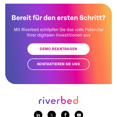
Bereit für den ersten Schritt?
Mit Riverbed schöpfen Sie das volle Potenzial
Ihrer digitalen Investitionen aus
DEMO BEANTRAGEN
KONTAKTIEREN SIE UNS