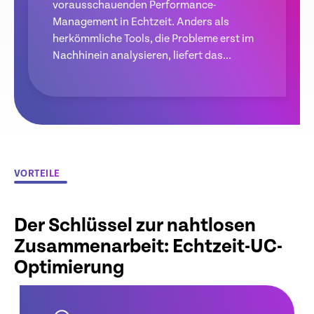
vorausschauenden Performance-
Management in Echtzeit. Anders als
herkömmliche Tools, die Probleme erst im
Nachhinein analysieren, liefert das
Riverbed-UC-Modul Live-Einblicke in die
Performance von Teams, Zoom und WebEx
– für nahtlose Sprach-, Video- und
Zusammenarbeit.
VORTEILE
Der Schlüssel zur nahtlosen
Zusammenarbeit: Echtzeit-UC-
Optimierung