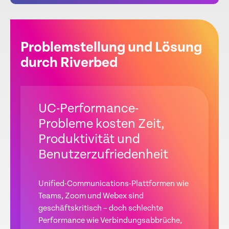
Problemstellung und Lösung
durch Riverbed
UC-Performance-
Probleme kosten Zeit,
Produktivität und
Benutzerzufriedenheit
Unified-Communications-Plattformen wie
Teams, Zoom und Webex sind
geschäftskritisch – doch schlechte
Performance wie Verbindungsabbrüche,