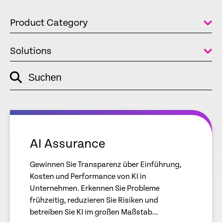
Product Category
Solutions
Suchen
empty
link
empty
link
AI Assurance
Gewinnen Sie Transparenz über Einführung,
Kosten und Performance von KI in
Unternehmen. Erkennen Sie Probleme
frühzeitig, reduzieren Sie Risiken und
betreiben Sie KI im großen Maßstab