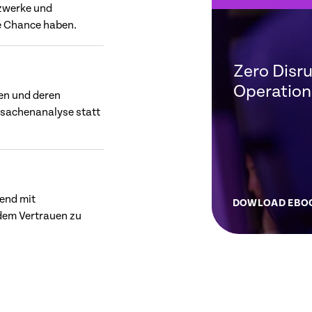
tzwerke und
e Chance haben.
Zero Disru
Operation
en und deren
rsachenanalyse statt
ßend mit
DOWLOAD EBO
dem Vertrauen zu