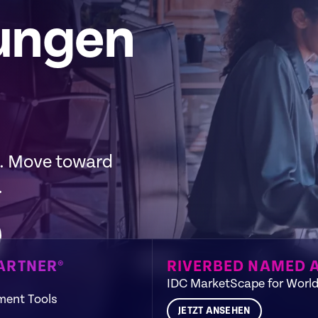
ungen
m. Move toward
.
GARTNER®
RIVERBED NAMED 
IDC MarketScape for World
ment Tools
JETZT ANSEHEN