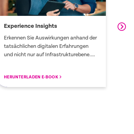
Experience Insights
Offe
Erkennen Sie Auswirkungen anhand der
Integ
tatsächlichen digitalen Erfahrungen
Sie b
und nicht nur auf Infrastrukturebene.
exter
Priorisieren Sie das Wesentliche und
End-
verhindern Sie Störungen, bevor die
– ohn
HERUNTERLADEN E-BOOK
INTE
Produktivität sinkt.
Ihr T