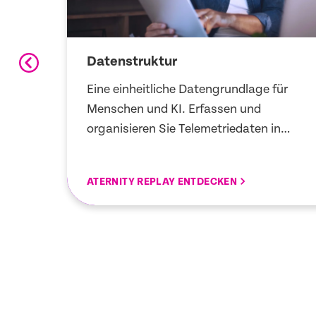
Datenstruktur
Eine einheitliche Datengrundlage für
r
Menschen und KI. Erfassen und
d
organisieren Sie Telemetriedaten in
n
einer konsistenten Struktur, damit
rt,
Teams Zusammenhänge schneller
ATERNITY REPLAY ENTDECKEN
erkennen und fundiert handeln können.