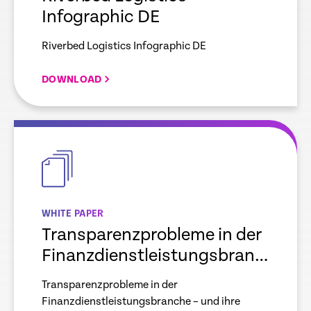
Infographic DE
Riverbed Logistics Infographic DE
DOWNLOAD
empty
link
WHITE PAPER
Transparenzprobleme in der
Finanzdienstleistungsbranche
– und ihre Lösung
Transparenzprobleme in der
Finanzdienstleistungsbranche – und ihre