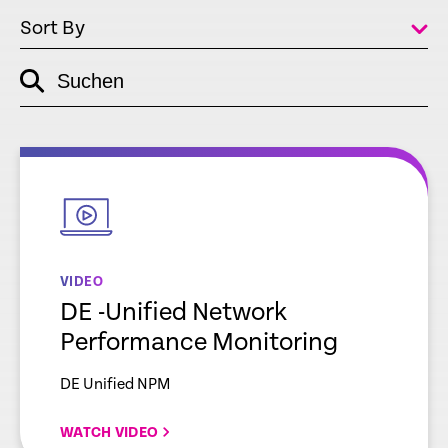
Sort By
Suchen
empty
link
empty
link
VIDEO
DE -Unified Network
Performance Monitoring
DE Unified NPM
WATCH VIDEO