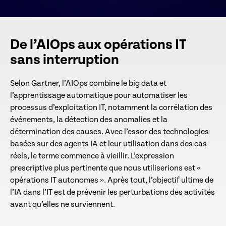
ANGLES MORTS DE L’IA
Éliminez les angles morts des applications
De l’AIOps aux opérations IT
alimentées par l’IA et exploitez l’IA d’entreprise
sans interruption
avec confiance et responsabilité
Selon Gartner, l’AIOps combine le big data et
l’apprentissage automatique pour automatiser les
processus d’exploitation IT, notamment la corrélation des
événements, la détection des anomalies et la
détermination des causes. Avec l’essor des technologies
basées sur des agents IA et leur utilisation dans des cas
réels, le terme commence à vieillir. L’expression
prescriptive plus pertinente que nous utiliserions est «
opérations IT autonomes ». Après tout, l’objectif ultime de
l’IA dans l’IT est de prévenir les perturbations des activités
avant qu’elles ne surviennent.