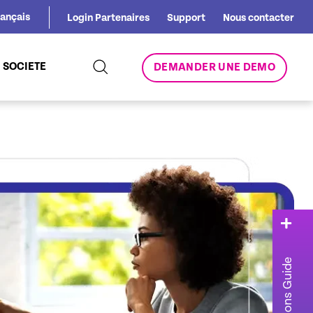
rançais
Login Partenaires
Support
Nous contacter
SOCIETE
DEMANDER UNE DEMO
Automations Guide