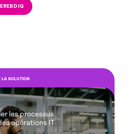
EREBD IQ
E LA SOLUTION
er les processus
es opérations IT