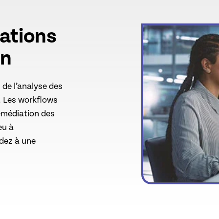
rations
on
 de l’analyse des
s. Les workflows
remédiation des
eu à
édez à une