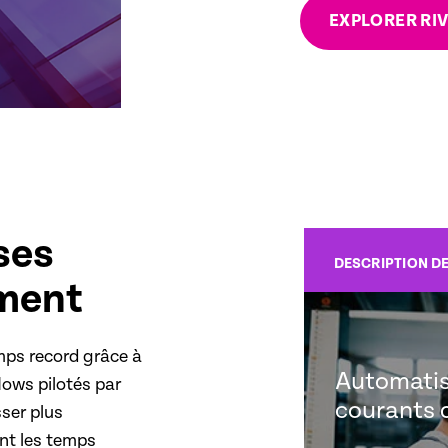
EXPLORER RIV
ses
DESCRIPTION D
ement
mps record grâce à
Automatis
lows pilotés par
courants d
ser plus
ant les temps