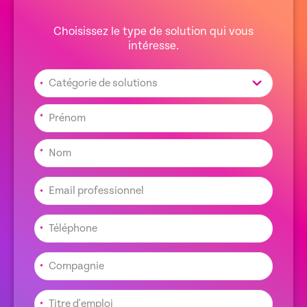
Choisissez le type de solution qui vous
intéresse.
*
*
*
*
*
*
*