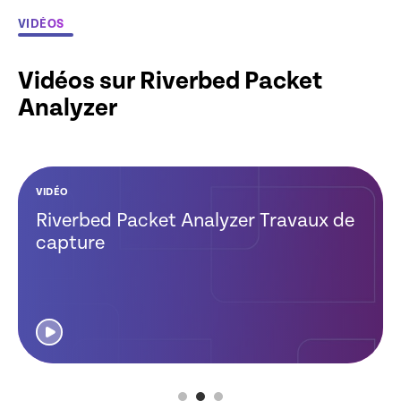
VIDÉOS
Vidéos sur Riverbed Packet
Analyzer
VIDÉO
VIDÉO
VIDÉO
Riverbed Packet Analyzer Travaux de
Diagnostic VoIP
Riverbed Packet
capture
Analyzer DPI
nouvelle
génération