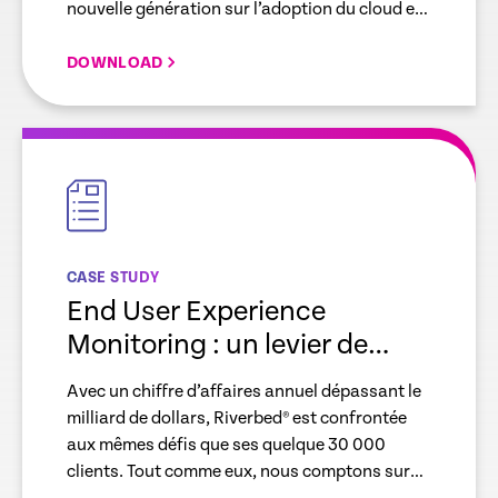
nouvelle génération sur l’adoption du cloud et
la transformation digitale.
DOWNLOAD
empty
link
CASE STUDY
End User Experience
Monitoring : un levier de
productivité pour Riverbed
Avec un chiffre d’affaires annuel dépassant le
et ses clients
milliard de dollars, Riverbed® est confrontée
aux mêmes défis que ses quelque 30 000
clients. Tout comme eux, nous comptons sur