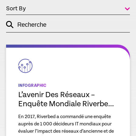
Sort By
Recherche
empty
link
empty
link
INFOGRAPHIC
L’avenir Des Réseaux –
Enquête Mondiale Riverbed
2017
En 2017, Riverbed a commandé une enquête
auprès de 1 000 décideurs IT mondiaux pour
évaluer l’impact des réseaux d’ancienne et de