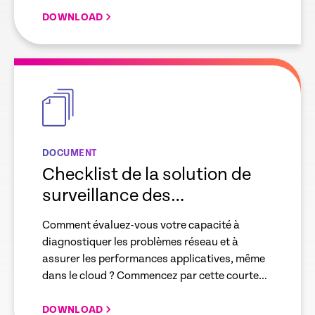
une infrastructure hautes performances pour
soutenir notre croissance et affûter notre
DOWNLOAD
compétitivité.
empty
link
DOCUMENT
Checklist de la solution de
surveillance des
performances réseau
Comment évaluez-vous votre capacité à
diagnostiquer les problèmes réseau et à
assurer les performances applicatives, même
dans le cloud ? Commencez par cette courte
liste pour évaluer l’aide que la bonne solution
pourrait apporter votre entreprise digitale.
DOWNLOAD