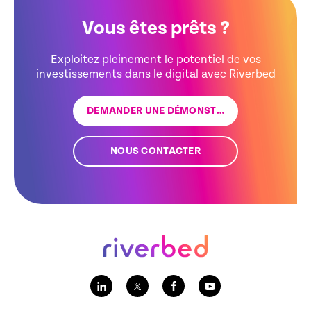
Vous êtes prêts ?
Exploitez pleinement le potentiel de vos
investissements dans le digital avec Riverbed
DEMANDER UNE DÉMONSTRATION
NOUS CONTACTER